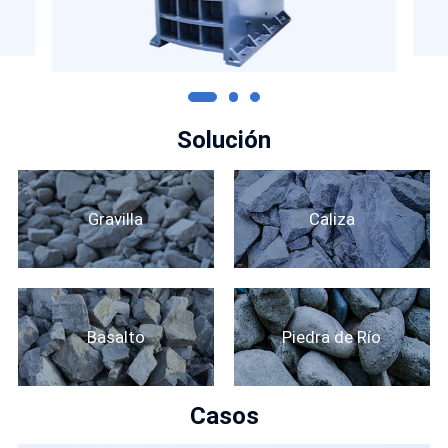
triturar piedras como minerales metálicos y
sin metálicos.
Solución
Gravilla
Caliza
Basalto
Piedra de Río
Casos