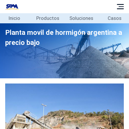
Inicio
Productos
Soluciones
Casos
Inicio
Productos
Planta movil de hormigón argentina a
Soluciones
precio bajo
Casos
Blog
Sobre
Contacto
Español