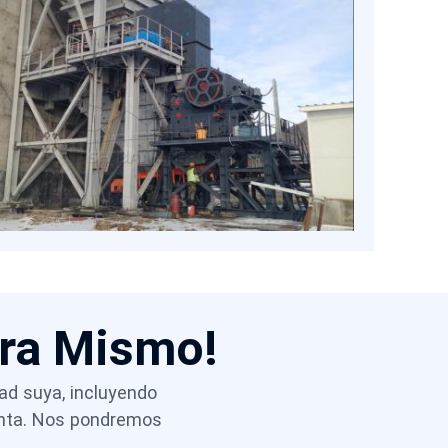
costosos equipos posteriores y permiten
diseños de mina flexibles mediante
configuraciones estacionarias o móviles. Al
seleccionar la tecnología adecuada de
trituradora de mandíbula, los productores
chilenos pueden mantener un alto
rendimiento, controlar el polvo y los costos,
y cumplir con las regulaciones, a la vez que
se mantienen competitivos en el mercado
global del mineral de hierro.
ora Mismo!
dad suya, incluyendo
venta. Nos pondremos