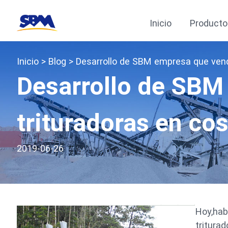
Inicio
Producto
Inicio
>
Blog
> Desarrollo de SBM empresa que vend
Desarrollo de SBM
trituradoras en cos
2019-06-26
Hoy,hab
tritura