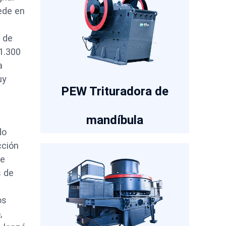
ede en
 de
1.300
a
uy
PEW Trituradora de
mandíbula
do
cción
de
s de
os
,