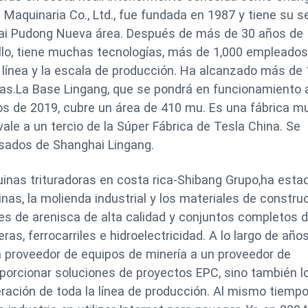
 Maquinaria Co., Ltd., fue fundada en 1987 y tiene su s
i Pudong Nueva área. Después de más de 30 años de
llo, tiene muchas tecnologías, más de 1,000 empleados
 línea y la escala de producción. Ha alcanzado más de 
as.La Base Lingang, que se pondrá en funcionamiento 
ios de 2019, cubre un área de 410 mu. Es una fábrica m
vale a un tercio de la Súper Fábrica de Tesla China. Se
esados de Shanghai Lingang.
nas trituradoras en costa rica-Shibang Grupo,ha esta
as, la molienda industrial y los materiales de constru
es de arenisca de alta calidad y conjuntos completos 
s, ferrocarriles e hidroelectricidad. A lo largo de año
 proveedor de equipos de minería a un proveedor de
porcionar soluciones de proyectos EPC, sino también l
eración de toda la línea de producción. Al mismo tiempo