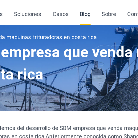
s
Soluciones
Casos
Blog
Sobre
Con
a maquinas trituradoras en costa rica
 empresa que venda
ta rica
lemos del desarrollo de SBM empresa que venda maqu
doras en costa rica.Anteriormente conocida como Shan