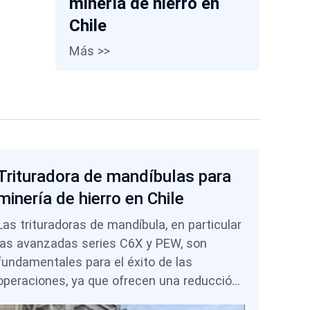
minería de hierro en
Chile
Más >>
Trituradora de mandíbulas para
minería de hierro en Chile
Las trituradoras de mandíbula, en particular
las avanzadas series C6X y PEW, son
fundamentales para el éxito de las
operaciones, ya que ofrecen una reducción
de tamaño primaria confiable, protegen los