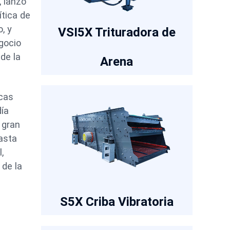
, lanzó
ítica de
, y
VSI5X Trituradora de
gocio
de la
Arena
icas
día
 gran
asta
,
 de la
S5X Criba Vibratoria