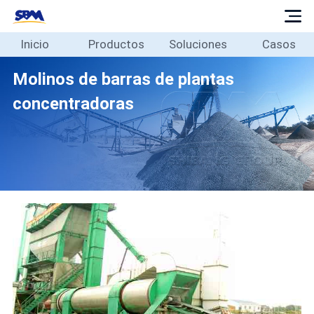
Inicio
Productos
Soluciones
Casos
Inicio
Productos
Molinos de barras de plantas
Soluciones
concentradoras
Casos
Blog
Sobre
Contacto
Español