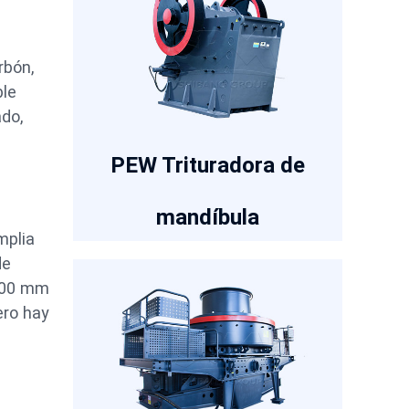
rbón,
ble
do,
PEW Trituradora de
mandíbula
mplia
de
1200 mm
ero hay