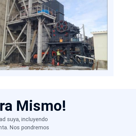
costosos equipos posteriores y permiten
diseños de mina flexibles mediante
configuraciones estacionarias o móviles. Al
seleccionar la tecnología adecuada de
trituradora de mandíbula, los productores
chilenos pueden mantener un alto
rendimiento, controlar el polvo y los costos,
y cumplir con las regulaciones, a la vez que
se mantienen competitivos en el mercado
global del mineral de hierro.
ora Mismo!
dad suya, incluyendo
venta. Nos pondremos