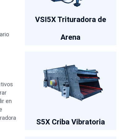
VSI5X Trituradora de
s
ario
Arena
itivos
rar
ir en
e
uradora
S5X Criba Vibratoria