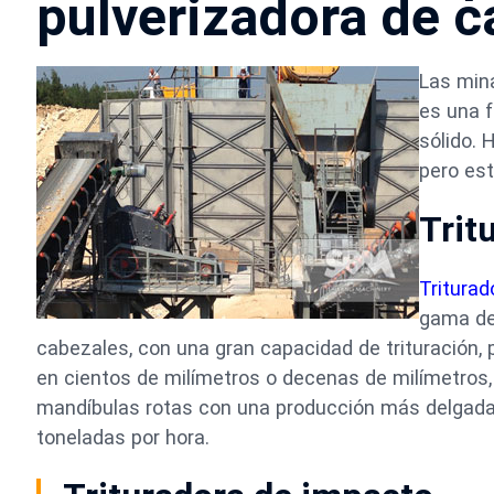
pulverizadora de 
Las mina
es una f
sólido.
pero est
Trit
Triturad
gama de
cabezales, con una gran capacidad de trituración,
en cientos de milímetros o decenas de milímetros,
mandíbulas rotas con una producción más delgada,
toneladas por hora.