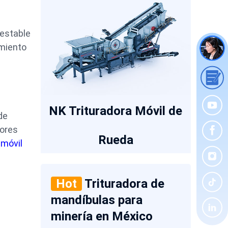
 estable
imiento
NK Trituradora Móvil de
de
dores
Rueda
 móvil
Hot
Trituradora de
mandíbulas para
minería en México