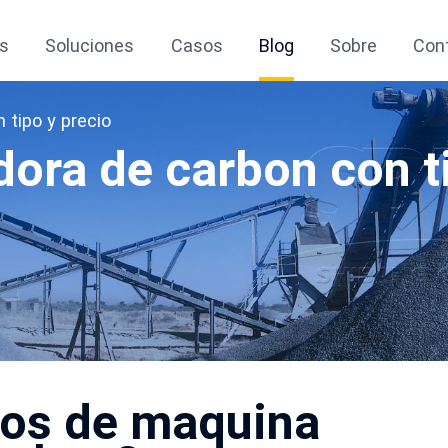
s
Soluciones
Casos
Blog
Sobre
Con
 tipo y precio
ora de carbon con t
pos de maquina