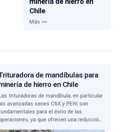
minería de hierro en
Chile
Más >>
Trituradora de mandíbulas para
minería de hierro en Chile
Las trituradoras de mandíbula, en particular
las avanzadas series C6X y PEW, son
fundamentales para el éxito de las
operaciones, ya que ofrecen una reducción
de tamaño primaria confiable, protegen los