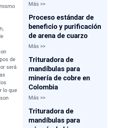
Más >>
o mismo
Proceso estándar de
beneficio y purificación
n,
de arena de cuarzo
de
Más >>
son
Trituradora de
ipos de
yor será
mandíbulas para
las
minería de cobre en
los
Colombia
r lo que
Más >>
 son
Trituradora de
mandíbulas para