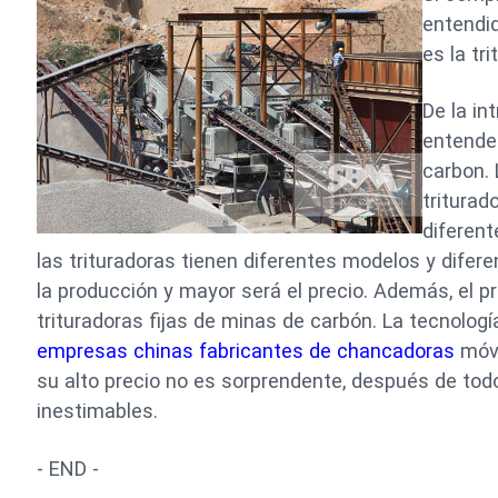
entendi
es la tr
De la in
entende
carbon. 
triturad
diferent
las trituradoras tienen diferentes modelos y dife
la producción y mayor será el precio. Además, el pr
trituradoras fijas de minas de carbón. La tecnología
empresas chinas fabricantes de chancadoras
móvi
su alto precio no es sorprendente, después de todo
inestimables.
- END -