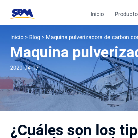
Inicio
Producto
Inicio
>
Blog
> Maquina pulverizadora de carbon con
Maquina pulverizad
2020-04-17
¿Cuáles son los ti