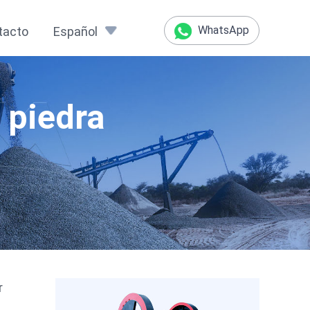
WhatsApp
tacto
Español
 piedra
r