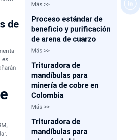
Más >>
Proceso estándar de
as de
beneficio y purificación
de arena de cuarzo
Más >>
umentar
n es
Trituradora de
dañarán
mandíbulas para
.
minería de cobre en
de
Colombia
Más >>
Trituradora de
BM,
mandíbulas para
ar.