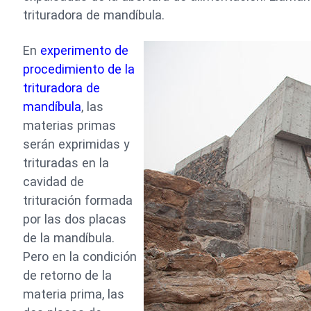
trituradora de mandíbula.
En
experimento de
procedimiento de la
trituradora de
mandíbula
, las
materias primas
serán exprimidas y
trituradas en la
cavidad de
trituración formada
por las dos placas
de la mandíbula.
Pero en la condición
de retorno de la
materia prima, las