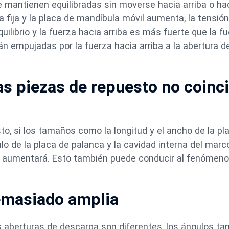
e mantienen equilibradas sin moverse hacia arriba o ha
a fija y la placa de mandíbula móvil aumenta, la tensió
uilibrio y la fuerza hacia arriba es más fuerte que la f
án empujadas por la fuerza hacia arriba a la abertura d
as piezas de repuesto no coinc
o, si los tamaños como la longitud y el ancho de la pl
ulo de la placa de palanca y la cavidad interna del marc
lo aumentará. Esto también puede conducir al fenómeno
emasiado amplia
as aberturas de descarga son diferentes, los ángulos t