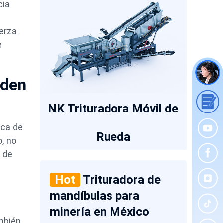
cia
n
uerza
e
iden
NK Trituradora Móvil de
aca de
Rueda
o, no
 de
Hot
Trituradora de
mandíbulas para
minería en México
ambién