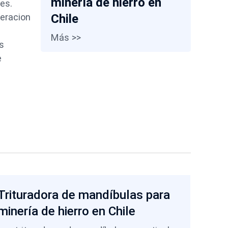
minería de hierro en
es.
eracion
Chile
Más >>
s
e
Trituradora de mandíbulas para
minería de hierro en Chile