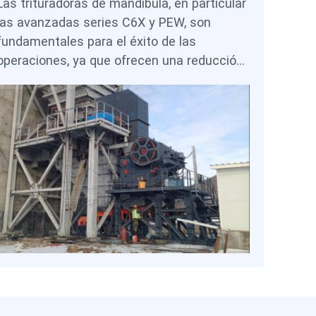
Las trituradoras de mandíbula, en particular
las avanzadas series C6X y PEW, son
fundamentales para el éxito de las
operaciones, ya que ofrecen una reducción
de tamaño primaria confiable, protegen los
costosos equipos posteriores y permiten
diseños de mina flexibles mediante
configuraciones estacionarias o móviles. Al
seleccionar la tecnología adecuada de
trituradora de mandíbula, los productores
chilenos pueden mantener un alto
rendimiento, controlar el polvo y los costos,
y cumplir con las regulaciones, a la vez que
se mantienen competitivos en el mercado
global del mineral de hierro.