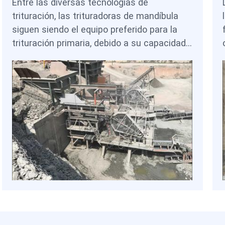
Entre las diversas tecnologías de
trituración, las trituradoras de mandíbula
siguen siendo el equipo preferido para la
trituración primaria, debido a su capacidad
para procesar grandes tamaños de
alimentación, resistir elevadas cargas de
impacto y operar de manera confiable en
entornos mineros exigentes. Los diferentes
diseños de trituradoras de mandíbula —
tales como los modelos PE y los modelos
C6X de servicio pesado— ofrecen
flexibilidad para adaptarse a diversos tipos
de mineral y capacidades de planta. En
combinación con trituradoras secundarias y
circuitos de molienda, estas máquinas
constituyen la base de las modernas
plantas de procesamiento de cobre en