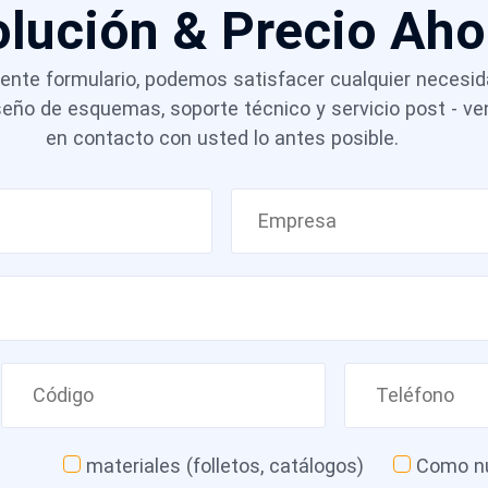
olución & Precio Ah
Colombia.
guiente formulario, podemos satisfacer cualquier necesi
iseño de esquemas, soporte técnico y servicio post - 
en contacto con usted lo antes posible.
materiales (folletos, catálogos)
Como nu