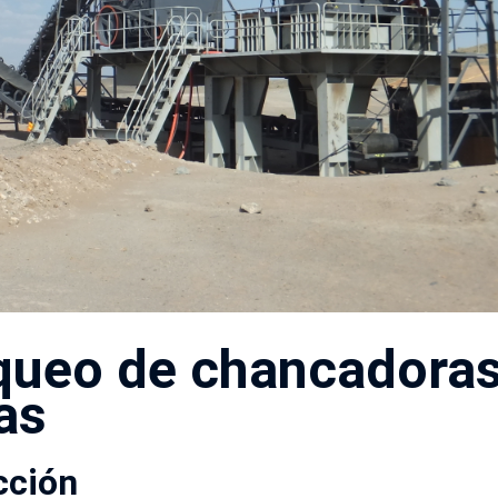
oqueo de chancadora
as
cción