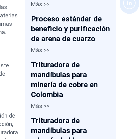
Más >>
las
materias
Proceso estándar de
rimas
beneficio y purificación
ma.
de arena de cuarzo
Más >>
Trituradora de
este
mandíbulas para
 de
minería de cobre en
Colombia
Más >>
ción de
Trituradora de
cción,
mandíbulas para
turadora