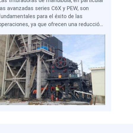
Las trituradoras de mandíbula, en particular
las avanzadas series C6X y PEW, son
fundamentales para el éxito de las
operaciones, ya que ofrecen una reducción
de tamaño primaria confiable, protegen los
costosos equipos posteriores y permiten
diseños de mina flexibles mediante
configuraciones estacionarias o móviles. Al
seleccionar la tecnología adecuada de
trituradora de mandíbula, los productores
chilenos pueden mantener un alto
rendimiento, controlar el polvo y los costos,
y cumplir con las regulaciones, a la vez que
se mantienen competitivos en el mercado
global del mineral de hierro.