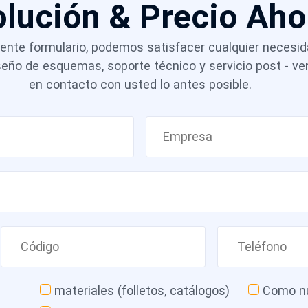
olución & Precio Ah
Colombia.
guiente formulario, podemos satisfacer cualquier necesi
iseño de esquemas, soporte técnico y servicio post - 
en contacto con usted lo antes posible.
materiales (folletos, catálogos)
Como nu