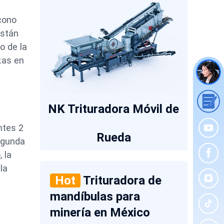
 cono
están
o de la
zas en
NK Trituradora Móvil de
ntes 2
Rueda
egunda
 la
la
Hot
Trituradora de
mandíbulas para
minería en México