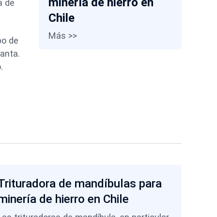
minería de hierro en
a de
Chile
Más >>
po de
lanta.
.
Trituradora de mandíbulas para
minería de hierro en Chile