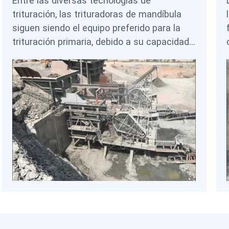
Entre las diversas tecnologías de
trituración, las trituradoras de mandíbula
siguen siendo el equipo preferido para la
trituración primaria, debido a su capacidad
para procesar grandes tamaños de
alimentación, resistir elevadas cargas de
impacto y operar de manera confiable en
entornos mineros exigentes. Los diferentes
diseños de trituradoras de mandíbula —
tales como los modelos PE y los modelos
C6X de servicio pesado— ofrecen
flexibilidad para adaptarse a diversos tipos
de mineral y capacidades de planta. En
combinación con trituradoras secundarias y
circuitos de molienda, estas máquinas
constituyen la base de las modernas
plantas de procesamiento de cobre en