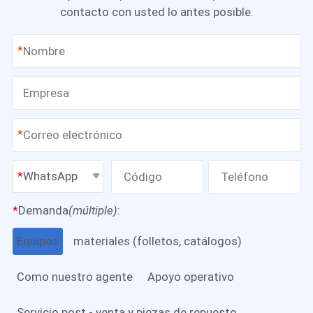
contacto con usted lo antes posible.
*
*
WhatsApp
*
Demanda
(múltiple)
:
Equipos
materiales (folletos, catálogos)
Como nuestro agente
Apoyo operativo
Servicio post - venta y piezas de repuesto