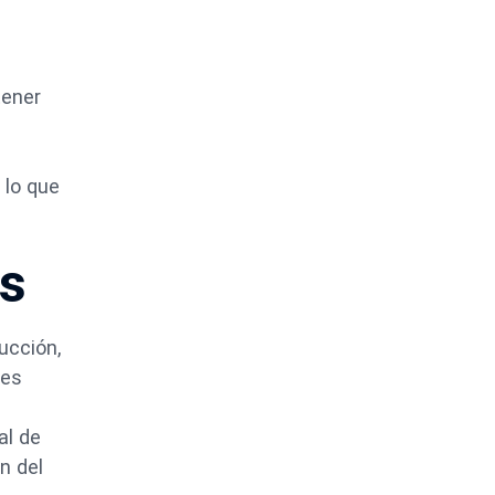
tener
 lo que
es
ucción,
des
al de
n del