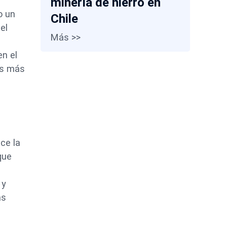
minería de hierro en
o un
Chile
el
Más >>
en el
as más
ce la
que
 y
ás