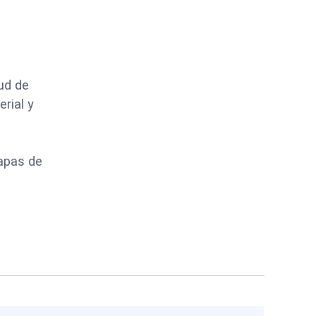
tud de
erial y
tapas de