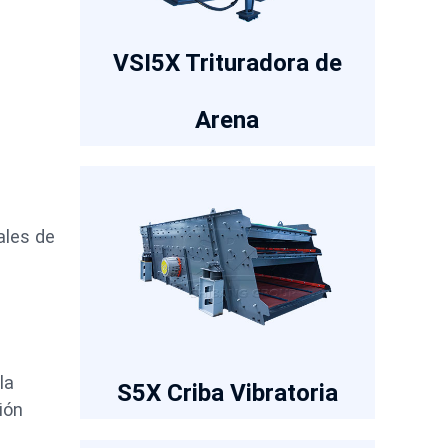
VSI5X Trituradora de
Arena
ales de
la
S5X Criba Vibratoria
ión