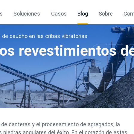
s
Soluciones
Casos
Blog
Sobre
Con
 de caucho en las cribas vibratorias
los revestimientos d
n de canteras y el procesamiento de agregados, la
las piedras angulares del éxito. En el corazón de estas