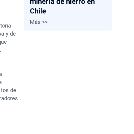
minería de hierro en
Chile
Más >>
toria
sa y de
que
.
e
e
ntos de
eradores