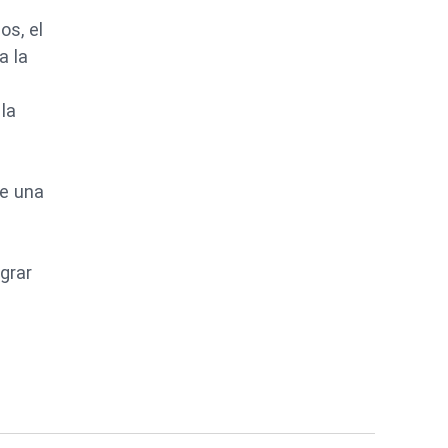
os, el
a la
la
ce una
ograr