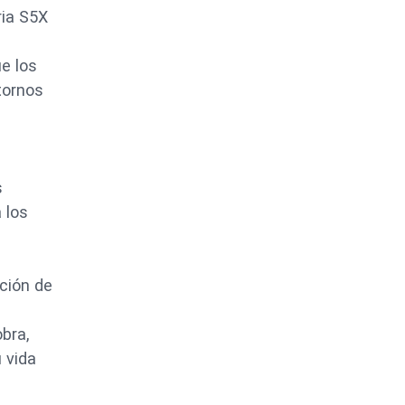
ria S5X
e los
tornos
s
 los
ción de
bra,
 vida