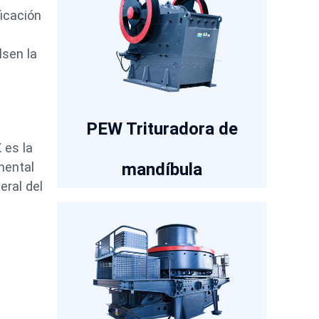
ficación
lsen la
PEW Trituradora de
 es la
mandíbula
mental
eral del