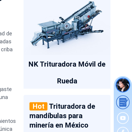
dad de
radas
 criba
NK Trituradora Móvil de
Rueda
gaste
 una
Hot
Trituradora de
mandíbulas para
mientos
minería en México
única