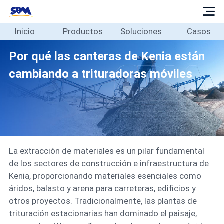
Inicio
Productos
Soluciones
Casos
Inicio
Productos
Por qué las canteras de Kenia están
Soluciones
cambiando a trituradoras móviles
Casos
Blog
Sobre
Contacto
La extracción de materiales es un pilar fundamental
Español
de los sectores de construcción e infraestructura de
Kenia, proporcionando materiales esenciales como
áridos, balasto y arena para carreteras, edificios y
otros proyectos. Tradicionalmente, las plantas de
trituración estacionarias han dominado el paisaje,