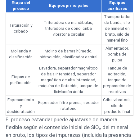
Etapa del
Equipos
Equipos principales
proceso
auxiliares
Transportador
Trituradora de mandíbulas,
de banda, silo
Trituración y
trituradora de cono, criba
de mineral en
cribado
vibratoria circular
bruto, silo de
mineral fino
Alimentador,
Molienda y
Molino de barras húmedo,
bomba de
clasificación
hidrociclón, clasificador espiral
pulpa
Lavadora, separador magnético
Tanque de
de baja intensidad, separador
agitación,
Etapas de
magnético de alta intensidad,
tanque de
purificación
máquina de flotación, tanque de
preparación de
lixiviación ácida
reactivos
Espesamiento
Criba vibratoria,
Espesador, filtro prensa, secador
y
silo de
rotatorio
deshidratación
producto final
El proceso estándar puede ajustarse de manera
flexible según el contenido inicial de SiO₂ del mineral
en bruto, los tipos de impurezas (incluida la presencia