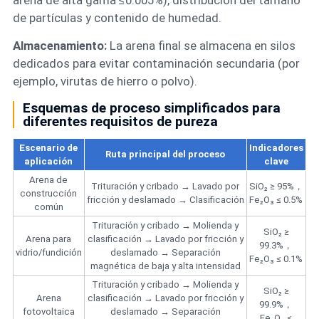
de partículas y contenido de humedad.
Almacenamiento:
La arena final se almacena en silos
dedicados para evitar contaminación secundaria (por
ejemplo, virutas de hierro o polvo).
Esquemas de proceso simplificados para
diferentes requisitos de pureza
Escenario de
Indicadores
Ruta principal del proceso
aplicación
clave
Arena de
Trituración y cribado → Lavado por
SiO₂ ≥ 95%，
construcción
fricción y deslamado → Clasificación
Fe₂O₃ ≤ 0.5%
común
Trituración y cribado → Molienda y
SiO₂ ≥
Arena para
clasificación → Lavado por fricción y
99.3%，
vidrio/fundición
deslamado → Separación
Fe₂O₃ ≤ 0.1%
magnética de baja y alta intensidad
Trituración y cribado → Molienda y
SiO₂ ≥
Arena
clasificación → Lavado por fricción y
99.9%，
fotovoltaica
deslamado → Separación
Fe₂O₃ ≤