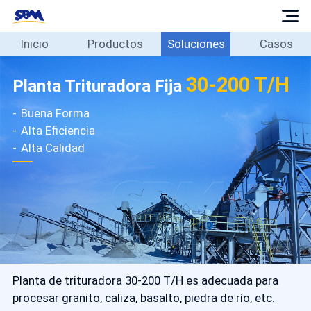
Inicio
Productos
Soluciones
Casos
Inicio
Productos
30-200 T/H
Planta Trituradora Fija
Soluciones
Buena Forma
Casos
Alta Eficiencia
Blog
Alta Calidad
Sobre
Contacto
Español
Planta de trituradora 30-200 T/H es adecuada para
procesar granito, caliza, basalto, piedra de río, etc.