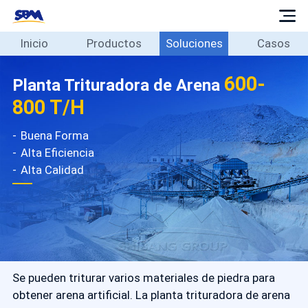
Inicio
Productos
Soluciones
Casos
Inicio
Productos
600-
Planta Trituradora de Arena
Soluciones
800 T/H
Casos
Buena Forma
Blog
Alta Eficiencia
Sobre
Alta Calidad
Contacto
Español
Se pueden triturar varios materiales de piedra para
obtener arena artificial. La planta trituradora de arena