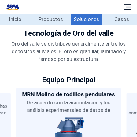
Inicio
Productos
Soluciones
Casos
Inicio
Productos
Tecnología de Oro del valle
Soluciones
Oro del valle se distribuye generalmente entre los
depósitos aluviales. El oro es granular, laminado y
Casos
famoso por su estructura.
Blog
Sobre
Equipo Principal
Contacto
MRN Molino de rodillos pendulares
Español
De acuerdo con la acumulación y los
chas
análisis experimentales de datos de
eco
com
pruebas in situ durante más de treinta años,
para
VSI
SBM ha investigado