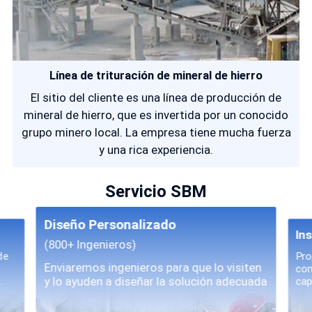
Línea de trituración de mineral de hierro
El sitio del cliente es una línea de producción de
mineral de hierro, que es invertida por un conocido
grupo minero local. La empresa tiene mucha fuerza
y una rica experiencia.
Servicio SBM
Diseño Personalizado
In
(800+ Ingenieros)
de
Pro
Enviaremos ingenieros para que lo visiten
com
y lo ayuden a diseñar la solución adecuada
.
cap