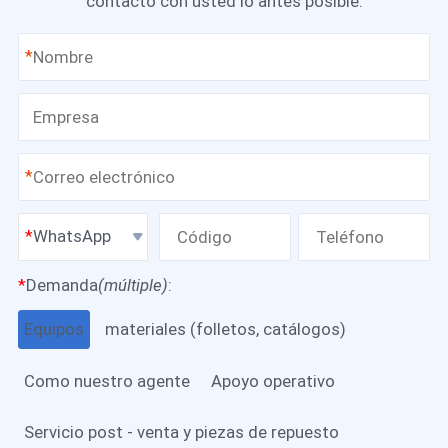
contacto con usted lo antes posible.
*
*
WhatsApp
*
Demanda
(múltiple)
:
Equipos
materiales (folletos, catálogos)
Como nuestro agente
Apoyo operativo
Servicio post - venta y piezas de repuesto