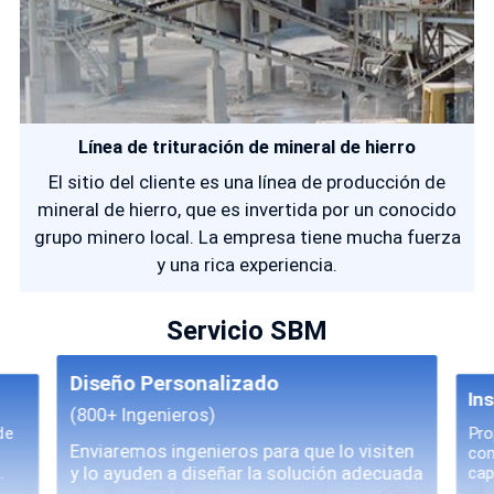
Línea de trituración de mineral de hierro
El sitio del cliente es una línea de producción de
mineral de hierro, que es invertida por un conocido
grupo minero local. La empresa tiene mucha fuerza
y una rica experiencia.
Servicio SBM
Diseño Personalizado
In
(800+ Ingenieros)
de
Pro
Enviaremos ingenieros para que lo visiten
com
y lo ayuden a diseñar la solución adecuada
.
cap