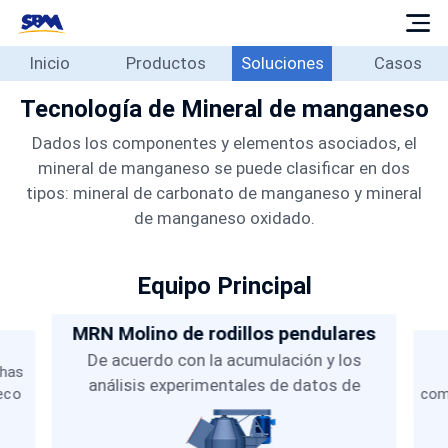
Inicio
Productos
Soluciones
Casos
Inicio
Productos
Tecnología de Mineral de manganeso
Soluciones
Dados los componentes y elementos asociados, el
mineral de manganeso se puede clasificar en dos
Casos
tipos: mineral de carbonato de manganeso y mineral
Blog
de manganeso oxidado.
Sobre
Contacto
Equipo Principal
Español
MRN Molino de rodillos pendulares
De acuerdo con la acumulación y los
chas
análisis experimentales de datos de
eco
com
pruebas in situ durante más de treinta años,
para
VSI
SBM ha investigado