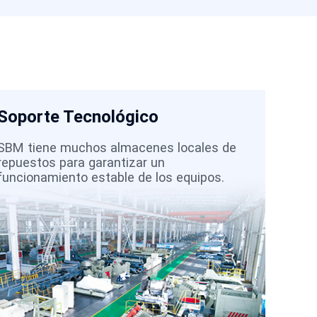
Soporte Tecnológico
Di
(80
SBM tiene muchos almacenes locales de
repuestos para garantizar un
Env
funcionamiento estable de los equipos.
lo 