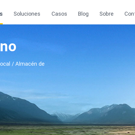
s
Soluciones
Casos
Blog
Sobre
Con
ino
 Local / Almacén de