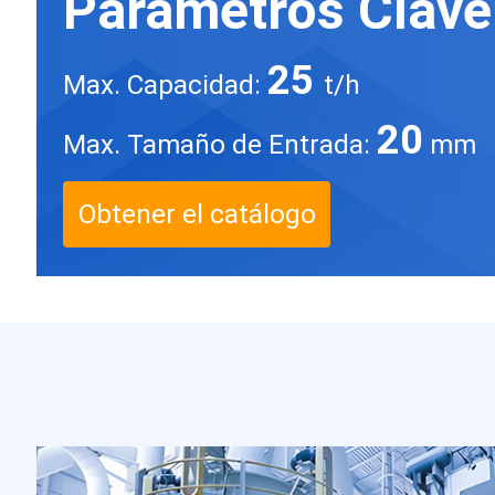
Parámetros Clave
25
Max. Capacidad:
t/h
20
Max. Tamaño de Entrada:
mm
Obtener el catálogo