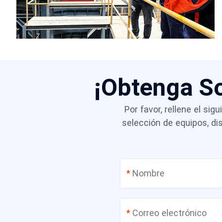
¡Obtenga S
Por favor, rellene el si
selección de equipos, d
*
*