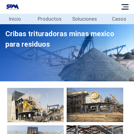
Inicio
Productos
Soluciones
Casos
Inicio
Productos
Cribas trituradoras minas mexico
Soluciones
para residuos
Casos
Blog
Sobre
Contacto
Español