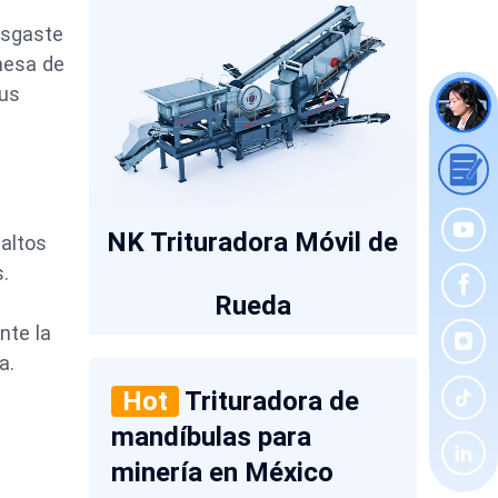
esgaste
 mesa de
sus
NK Trituradora Móvil de
 altos
s.
Rueda
nte la
a.
Hot
Trituradora de
mandíbulas para
minería en México