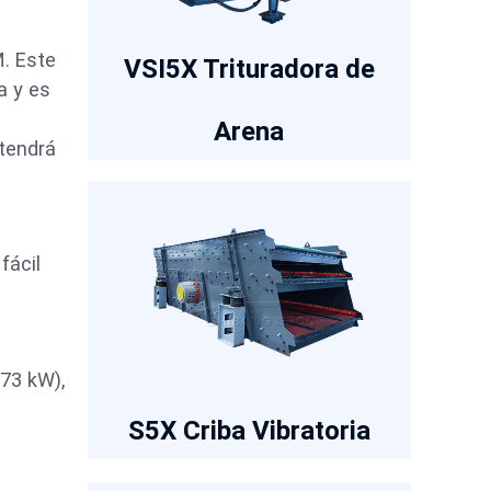
M. Este
VSI5X Trituradora de
a y es
Arena
 tendrá
fácil
373 kW),
S5X Criba Vibratoria