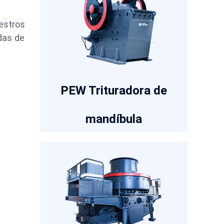
.
estros
das de
PEW Trituradora de
mandíbula