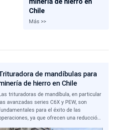
minería de hierro en
Chile
Más >>
Trituradora de mandíbulas para
minería de hierro en Chile
Las trituradoras de mandíbula, en particular
las avanzadas series C6X y PEW, son
fundamentales para el éxito de las
operaciones, ya que ofrecen una reducción
de tamaño primaria confiable, protegen los