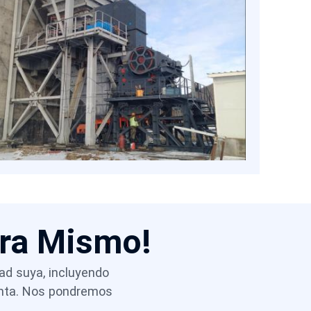
costosos equipos posteriores y permiten
diseños de mina flexibles mediante
configuraciones estacionarias o móviles. Al
seleccionar la tecnología adecuada de
trituradora de mandíbula, los productores
chilenos pueden mantener un alto
rendimiento, controlar el polvo y los costos,
y cumplir con las regulaciones, a la vez que
se mantienen competitivos en el mercado
global del mineral de hierro.
ora Mismo!
dad suya, incluyendo
venta. Nos pondremos