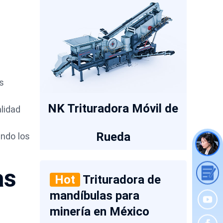
as
NK Trituradora Móvil de
lidad
Rueda
ando los
as
Hot
Trituradora de
mandíbulas para
minería en México