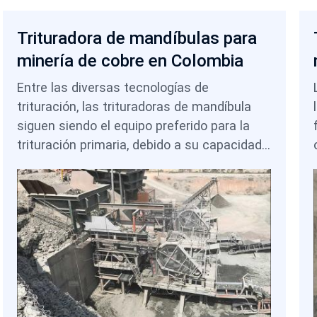
Trituradora de mandíbulas para
minería de cobre en Colombia
Entre las diversas tecnologías de
trituración, las trituradoras de mandíbula
siguen siendo el equipo preferido para la
trituración primaria, debido a su capacidad
para procesar grandes tamaños de
alimentación, resistir elevadas cargas de
impacto y operar de manera confiable en
entornos mineros exigentes. Los diferentes
diseños de trituradoras de mandíbula —
tales como los modelos PE y los modelos
C6X de servicio pesado— ofrecen
flexibilidad para adaptarse a diversos tipos
de mineral y capacidades de planta. En