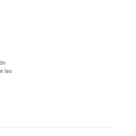
ión
e las
.