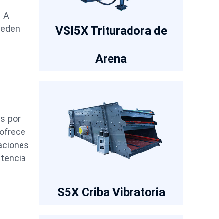
. A
ueden
VSI5X Trituradora de
Arena
es por
 ofrece
raciones
stencia
S5X Criba Vibratoria