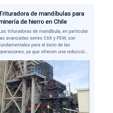
Trituradora de mandíbulas para
minería de hierro en Chile
Las trituradoras de mandíbula, en particular
las avanzadas series C6X y PEW, son
fundamentales para el éxito de las
operaciones, ya que ofrecen una reducción
de tamaño primaria confiable, protegen los
costosos equipos posteriores y permiten
diseños de mina flexibles mediante
configuraciones estacionarias o móviles. Al
seleccionar la tecnología adecuada de
trituradora de mandíbula, los productores
chilenos pueden mantener un alto
rendimiento, controlar el polvo y los costos,
y cumplir con las regulaciones, a la vez que