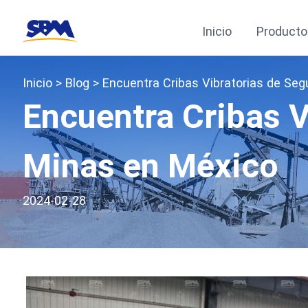
Inicio
Producto
Inicio
>
Blog
> Encuentra Cribas Vibratorias de Se
Encuentra Cribas 
Minas en México
2024-02-28