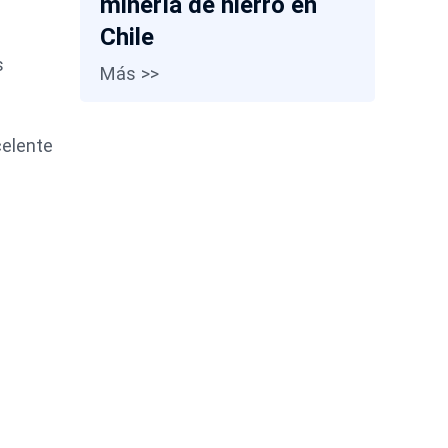
minería de hierro en
Chile
s
Más >>
celente