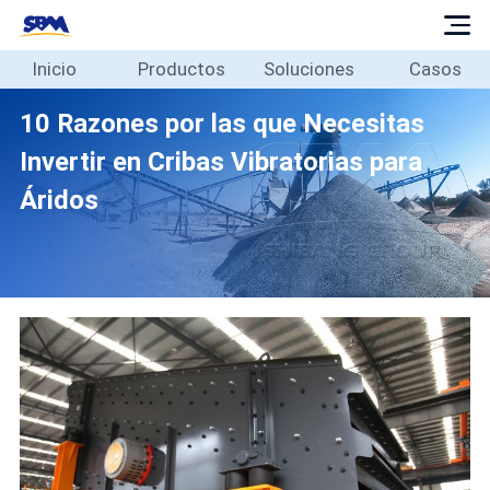
Inicio
Productos
Soluciones
Casos
Inicio
Productos
10 Razones por las que Necesitas
Soluciones
Invertir en Cribas Vibratorias para
Casos
Áridos
Blog
Sobre
Contacto
Español