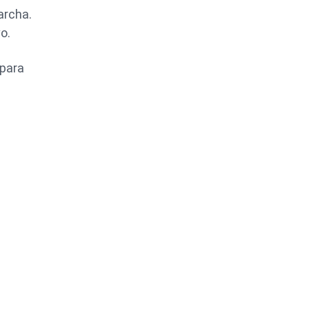
archa.
o.
 para