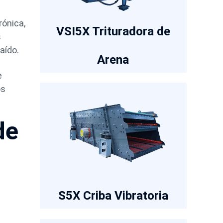
rónica,
VSI5X Trituradora de
s
aído.
Arena
e
os
de
S5X Criba Vibratoria