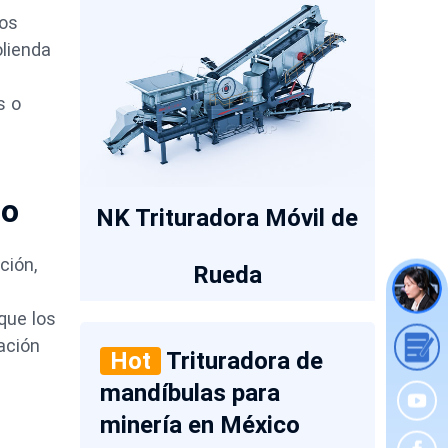
nos
olienda
s o
so
NK Trituradora Móvil de
ción,
Rueda
que los
ación
Hot
Trituradora de
mandíbulas para
minería en México