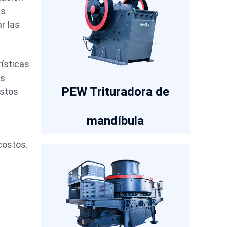
as
r las
ísticas
os
PEW Trituradora de
astos
mandíbula
costos.