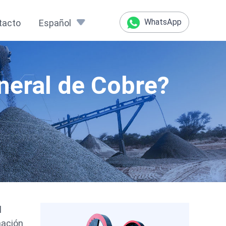
WhatsApp
tacto
Español
neral de Cobre?
l
nación