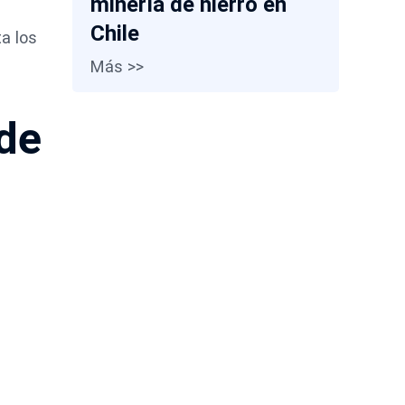
minería de hierro en
Chile
a los
Más >>
 de
s