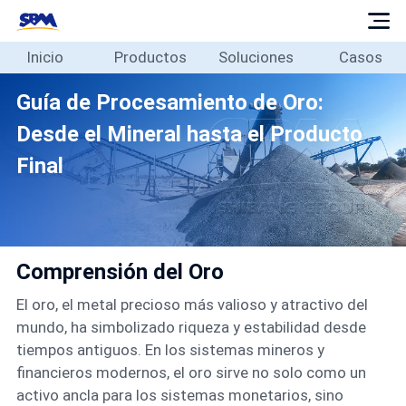
Inicio
Productos
Soluciones
Casos
Inicio
Productos
Guía de Procesamiento de Oro:
Soluciones
Desde el Mineral hasta el Producto
Casos
Final
Blog
Sobre
Contacto
Comprensión del Oro
Español
El oro, el metal precioso más valioso y atractivo del
mundo, ha simbolizado riqueza y estabilidad desde
tiempos antiguos. En los sistemas mineros y
financieros modernos, el oro sirve no solo como un
activo ancla para los sistemas monetarios, sino