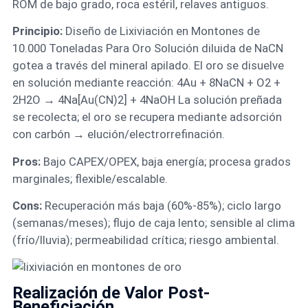
ROM de bajo grado, roca estéril, relaves antiguos.
Principio:
Diseño de Lixiviación en Montones de
10.000 Toneladas Para Oro Solución diluida de NaCN
gotea a través del mineral apilado. El oro se disuelve
en solución mediante reacción: 4Au + 8NaCN + O2 +
2H2O → 4Na[Au(CN)2] + 4NaOH La solución preñada
se recolecta; el oro se recupera mediante adsorción
con carbón → elución/electrorrefinación.
Pros:
Bajo CAPEX/OPEX, baja energía; procesa grados
marginales; flexible/escalable.
Cons:
Recuperación más baja (60%-85%); ciclo largo
(semanas/meses); flujo de caja lento; sensible al clima
(frío/lluvia); permeabilidad crítica; riesgo ambiental.
Realización de Valor Post-
Beneficiación