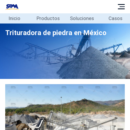
Inicio
Productos
Soluciones
Casos
Inicio
Productos
Trituradora de piedra en México
Soluciones
Casos
Blog
Sobre
Contacto
Español