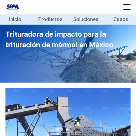
Inicio
Productos
Soluciones
Casos
Inicio
Productos
Trituradora de impacto para la
Soluciones
trituración de mármol en México
Casos
Blog
Sobre
Contacto
Español