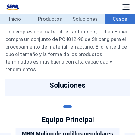
Inicio
Productos
Soluciones
Casos
Inicio
Productos
Una empresa de material refractario co., Ltd en Hubei
compra un conjunto de PC4012-90 de Shibang para el
Soluciones
procesamiento de material refractario. El cliente dice
Casos
que el tamaño y la forma de los productos
Blog
terminados es muy buena con alta capacidad y
rendimientos.
Sobre
Contacto
Soluciones
Español
Equipo Principal
MRN Molino de rodillos pendulares