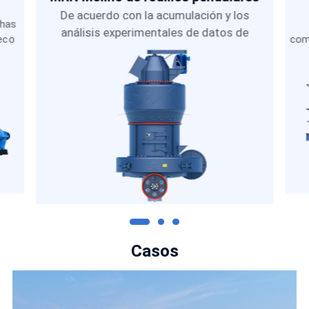
De acuerdo con la acumulación y los
chas
análisis experimentales de datos de
eco
com
pruebas in situ durante más de treinta años,
para
VSI
SBM ha investigado
Casos