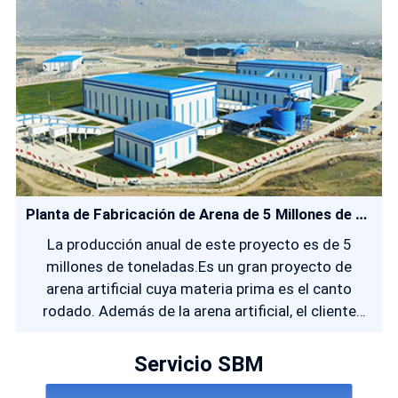
Planta de Fabricación de Arena de 5 Millones de TPY
La producción anual de este proyecto es de 5
millones de toneladas.Es un gran proyecto de
arena artificial cuya materia prima es el canto
rodado. Además de la arena artificial, el cliente
también proporciona una variedad de agregados
de alta calidad.
Servicio SBM