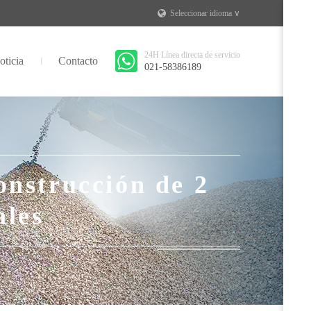
Seleccionar idioma ∨
24H Línea directa de servicio
oticia
Contacto
021-58386189
onstrucción de 2
ales