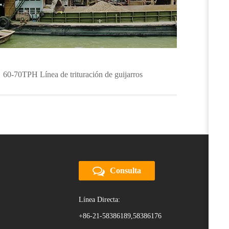
60-70TPH Línea de trituración de guijarros
Consulta
Línea Directa:
+86-21-58386189,58386176