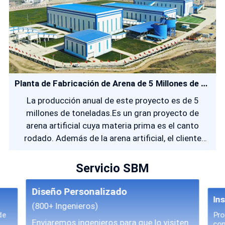
Planta de Fabricación de Arena de 5 Millones de TPY
La producción anual de este proyecto es de 5
millones de toneladas.Es un gran proyecto de
arena artificial cuya materia prima es el canto
rodado. Además de la arena artificial, el cliente
también proporciona una variedad de agregados
de alta calidad.
Servicio SBM
Diseño Personalizado
In
(800+ Ingenieros)
de
Pro
Enviaremos ingenieros para que lo visiten
com