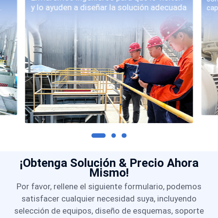
y lo ayuden a diseñar la solución adecuada
.
cap
¡Obtenga Solución & Precio Ahora
Mismo!
Por favor, rellene el siguiente formulario, podemos
satisfacer cualquier necesidad suya, incluyendo
selección de equipos, diseño de esquemas, soporte