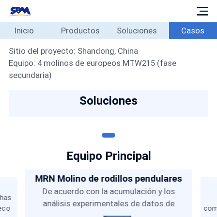
Inicio
Productos
Soluciones
Casos
Inicio
Productos
Sitio del proyecto: Shandong, China
Equipo: 4 molinos de europeos MTW215 (fase
Soluciones
secundaria)
Casos
Soluciones
Blog
Sobre
Contacto
Español
Equipo Principal
MRN Molino de rodillos pendulares
De acuerdo con la acumulación y los
chas
análisis experimentales de datos de
eco
com
pruebas in situ durante más de treinta años,