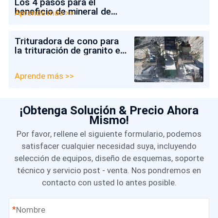
Los 4 pasos para el
beneficio de mineral de
Aprende más >>
cobre y oro de Indonesia
Trituradora de cono para
la trituración de granito en
Colombia
Aprende más >>
¡Obtenga Solución & Precio Ahora
Mismo!
Por favor, rellene el siguiente formulario, podemos
satisfacer cualquier necesidad suya, incluyendo
selección de equipos, diseño de esquemas, soporte
técnico y servicio post - venta. Nos pondremos en
contacto con usted lo antes posible.
*