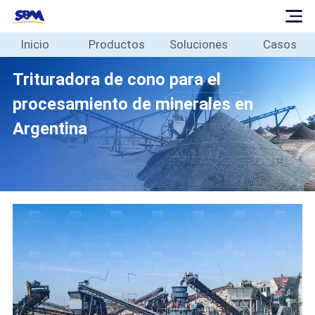
Inicio
Productos
Soluciones
Casos
Inicio
Productos
Trituradora de cono para el
Soluciones
procesamiento de minerales en
Casos
Argentina
Blog
Sobre
Contacto
Español