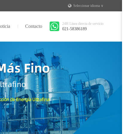
Seleccionar idioma ∨
24H Línea directa de servicio
oticia
Contacto
021-58386189