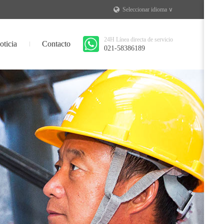
Seleccionar idioma ∨
24H Línea directa de servicio
oticia
Contacto
021-58386189