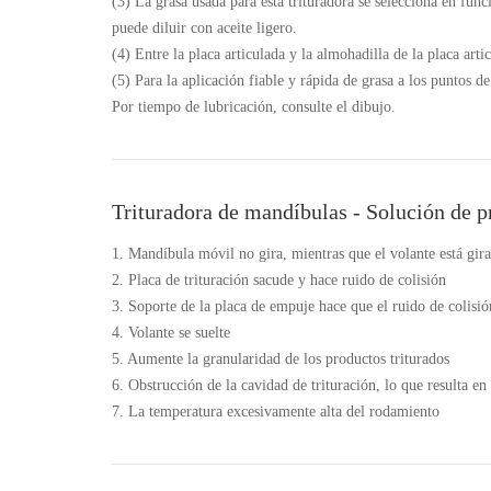
(3) La grasa usada para esta trituradora se selecciona en funci
puede diluir con aceite ligero.
(4) Entre la placa articulada y la almohadilla de la placa art
(5) Para la aplicación fiable y rápida de grasa a los puntos d
Por tiempo de lubricación, consulte el dibujo.
Trituradora de mandíbulas - Solución de 
1. Mandíbula móvil no gira, mientras que el volante está gir
2. Placa de trituración sacude y hace ruido de colisión
3. Soporte de la placa de empuje hace que el ruido de colisi
4. Volante se suelte
5. Aumente la granularidad de los productos triturados
6. Obstrucción de la cavidad de trituración, lo que resulta e
7. La temperatura excesivamente alta del rodamiento