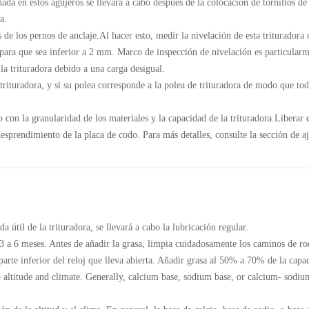
hada en estos agujeros se llevará a cabo después de la colocación de tornillos de
a.
s de los pernos de anclaje.Al hacer esto, medir la nivelación de esta trituradora
 para que sea inferior a 2 mm. Marco de inspección de nivelación es particularm
la trituradora debido a una carga desigual.
a trituradora, y si su polea corresponde a la polea de trituradora de modo que to
 con la granularidad de los materiales y la capacidad de la trituradora.Liberar e
 desprendimiento de la placa de codo. Para más detalles, consulte la sección de 
 útil de la trituradora, se llevará a cabo la lubricación regular.
 3 a 6 meses. Antes de añadir la grasa, limpia cuidadosamente los caminos de ro
 parte inferior del reloj que lleva abierta. Añadir grasa al 50% a 70% de la cap
 to altitude and climate. Generally, calcium base, sodium base, or calcium- sod