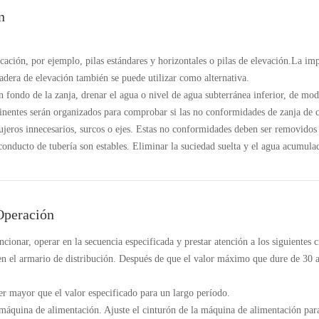
n
ocación, por ejemplo, pilas estándares y horizontales o pilas de elevación.La imp
madera de elevación también se puede utilizar como alternativa.
ón fondo de la zanja, drenar el agua o nivel de agua subterránea inferior, de mo
tinentes serán organizados para comprobar si las no conformidades de zanja de 
gujeros innecesarios, surcos o ejes. Estas no conformidades deben ser removidos 
conducto de tubería son estables. Eliminar la suciedad suelta y el agua acumula
 Operación
uncionar, operar en la secuencia especificada y prestar atención a los siguientes 
n el armario de distribución. Después de que el valor máximo que dure de 30 a
er mayor que el valor especificado para un largo período.
máquina de alimentación. Ajuste el cinturón de la máquina de alimentación para