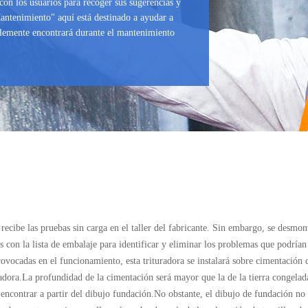
con los usuarios para recoger sus sugerencias y
ntenimiento" aquí está destinado a ayudar a
blemente encontrará durante el mantenimiento
 recibe las pruebas sin carga en el taller del fabricante. Sin embargo, se desmon
on la lista de embalaje para identificar y eliminar los problemas que podrían 
rovocadas en el funcionamiento, esta trituradora se instalará sobre cimentació
dora.La profundidad de la cimentación será mayor que la de la tierra congelada 
encontrar a partir del dibujo fundación.No obstante, el dibujo de fundación no 