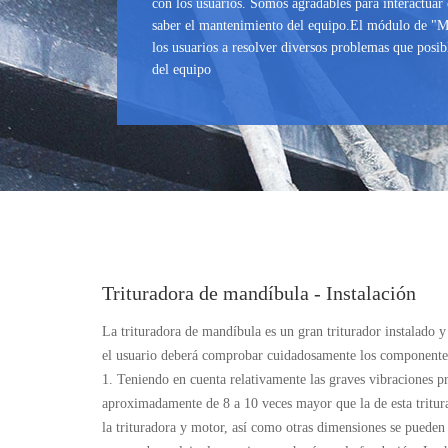
con los usuarios. Somos agradables para interactuar 
saber el mantenimiento del equipo.El módulo de "Ma
los usuarios a resolver diversos problemas que posi
del equipo
Trituradora de mandíbula - Instalación
La trituradora de mandíbula es un gran triturador instalado y
el usuario deberá comprobar cuidadosamente los componentes c
1. Teniendo en cuenta relativamente las graves vibraciones p
aproximadamente de 8 a 10 veces mayor que la de esta tritura
la trituradora y motor, así como otras dimensiones se pueden 