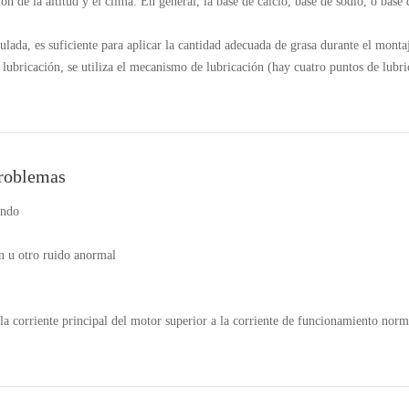
ón de la altitud y el clima. En general, la base de calcio, base de sodio, o base 
iculada, es suficiente para aplicar la cantidad adecuada de grasa durante el monta
e lubricación, se utiliza el mecanismo de lubricación (hay cuatro puntos de lubric
problemas
ando
ón u otro ruido anormal
n la corriente principal del motor superior a la corriente de funcionamiento norm