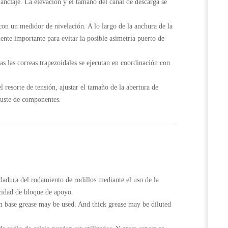
 anclaje. La elevación y el tamaño del canal de descarga se
 con un medidor de nivelación. A lo largo de la anchura de la
ente importante para evitar la posible asimetría puerto de
das las correas trapezoidales se ejecutan en coordinación con
l resorte de tensión, ajustar el tamaño de la abertura de
ajuste de componentes.
dadura del rodamiento de rodillos mediante el uso de la
acidad de bloque de apoyo.
ium base grease may be used. And thick grease may be diluted