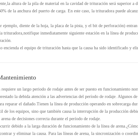
e,la altura de la pila de material en la cavidad de trituración será superior a do
0% de la anchura del puerto de carga. En este caso, la trituradora puede alcan
r ejemplo, diente de la hoja, la placa de la pista, y el bit de perforación) entran
la trituradora,notifique inmediatamente siguiente estación en la línea de produc
ración.
 encienda el equipo de trituración hasta que la causa ha sido identificado y el
 Mantenimiento
a requiere un largo periodo de rodaje antes de ser puesto en funcionamiento n
restado la debida atención a las advertencias del período de rodaje. Algunos de
para reparar el dañado.Tienen la línea de producción operando en sobrecarga du
til de los equipos, sino que también causa la interrupción de la producción debi
 arena de decisiones correcta durante el período de rodaje.
ocurrir debido a la larga duración de funcionamiento de la línea de arena.¿Có
contrar y eliminar la causa. Para las líneas de arena, la sincronización o coordi