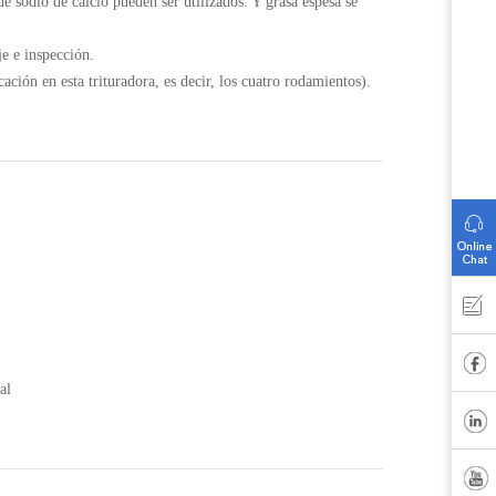
de sodio de calcio pueden ser utilizados. Y grasa espesa se
je e inspección.
ación en esta trituradora, es decir, los cuatro rodamientos).
al