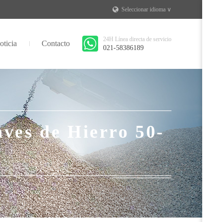
Seleccionar idioma ∨
24H Línea directa de servicio
oticia
Contacto
021-58386189
aves de Hierro 50-