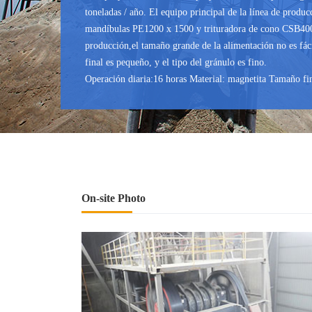
toneladas / año. El equipo principal de la línea de produ
mandíbulas PE1200 x 1500 y trituradora de cono CSB400 
producción,el tamaño grande de la alimentación no es fáci
final es pequeño, y el tipo del gránulo es fino.
Operación diaria:16 horas Material: magnetita Tamaño fi
On-site Photo