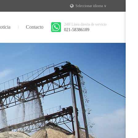
Seleccionar idioma ∨
24H Línea directa de servicio
oticia
Contacto
021-58386189