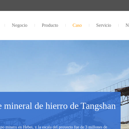
Negocio
Producto
Caso
Servicio
N
e mineral de hierro de Tangshan
po minero en Hebei, y la escala del proyecto fue de 3 millones de