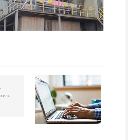
o
ación,