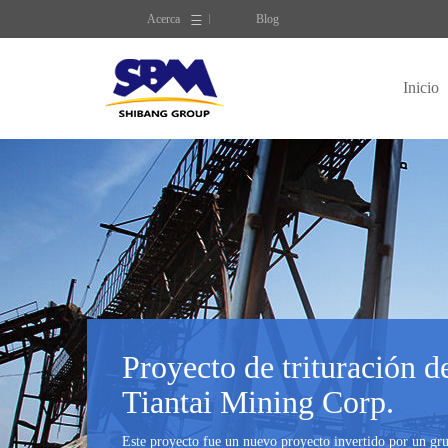
Acerca
Blog
Inicio
Proyecto de trituración d
Tiantai Mining Corp.
Este proyecto fue un nuevo proyecto invertido por un gru