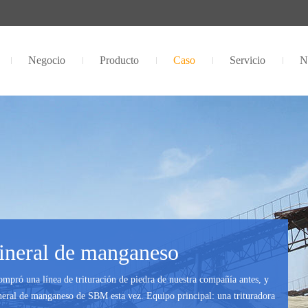
Negocio
Producto
Caso
Servicio
N
mineral de manganeso
ompró una línea de trituración de piedra de nuestra compañía antes, y
neral de manganeso de SBM esta vez. Equipo principal: una trituradora