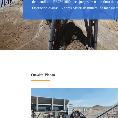
de mandíbula PE7501060, tres juegos de trituradora de 
Operación diaria: 16 horas Material: mineral de mangan
On-site Photo