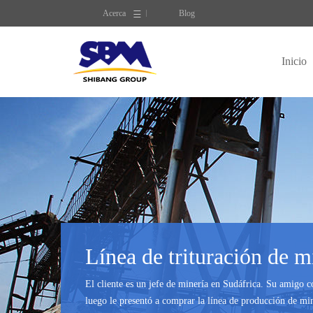
Acerca
Blog
Inicio
Línea de trituración de 
El cliente es un jefe de minería en Sudáfrica. Su amigo c
luego le presentó a comprar la línea de producción de mi