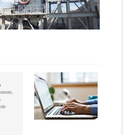
n
lmente,
s
ede