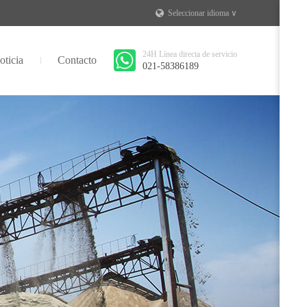
Seleccionar idioma ∨
24H Línea directa de servicio
oticia
Contacto
021-58386189