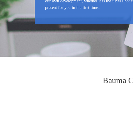
our own development, whether it is the SBM's hot sp
present for you in the first time...
Bauma C