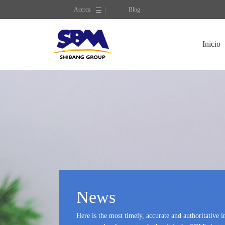
Acerca
Blog
Inicio
News
Here is the most timely, accurate and authoritative