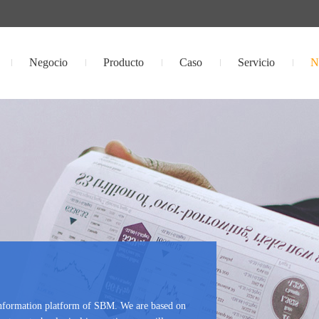
Negocio
Producto
Caso
Servicio
N
 information platform of SBM. We are based on