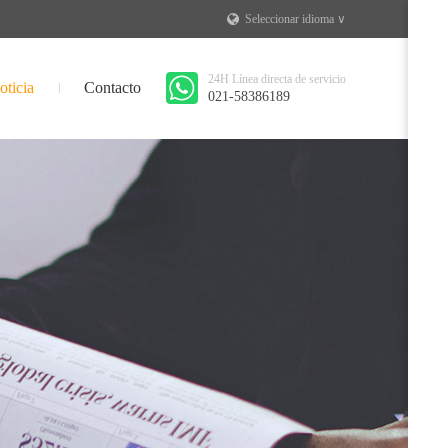
Seleccionar idioma ∨
24H Línea directa de servicio
oticia
Contacto
021-58386189