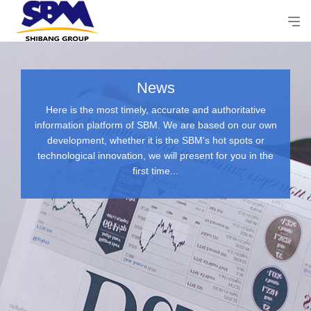
News
Here is the most timely, accurate and authoritative
information platform of SBM. We are based on our own
development, whether it is the SBM's hot spots or
technological innovation, we will present for you in the
first time...