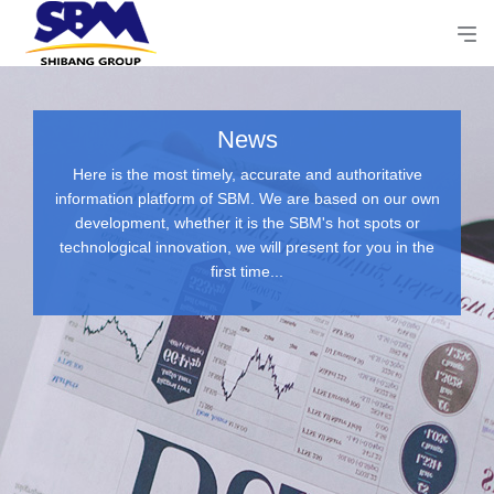
News
Here is the most timely, accurate and authoritative
information platform of SBM. We are based on our own
development, whether it is the SBM's hot spots or
technological innovation, we will present for you in the
first time...