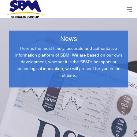
News
Here is the most timely, accurate and authoritative
information platform of SBM. We are based on our own
development, whether it is the SBM's hot spots or
technological innovation, we will present for you in the
first time...