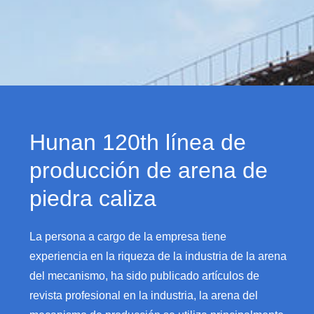
Hunan 120th línea de
producción de arena de
piedra caliza
La persona a cargo de la empresa tiene
experiencia en la riqueza de la industria de la arena
del mecanismo, ha sido publicado artículos de
revista profesional en la industria, la arena del