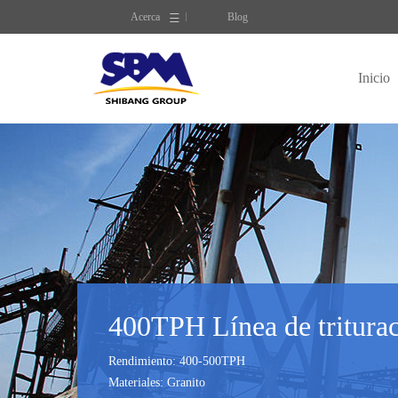
Acerca
Blog
Inicio
400TPH Línea de triturac
Rendimiento: 400-500TPH
Materiales: Granito