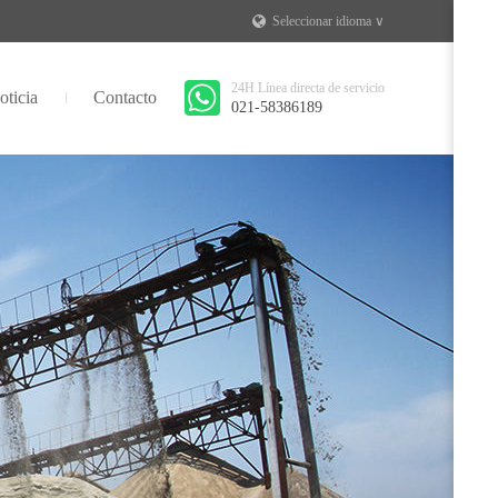
Seleccionar idioma ∨
24H Línea directa de servicio
oticia
Contacto
021-58386189