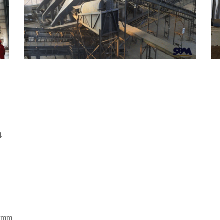
4
25mm