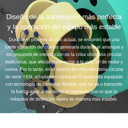
Diseño de la transmisión más perfecta
y la operación del equipo más estable
Durante el proceso de uso actual, se encontró que una
fuerte vibración del cuerpo generaría durante el arranque y
los procesos de interrupción de la criba vibratoria circular
tradicional, que afecta gravemente a la vida útil de motor y
correa. Por lo tanto, en el diseño de criba vibratoria circular
de serie YKN, adoptamos correa en V avanzada equipado
con tecnología de conexión flexible, que no va a transmitir
la fuerza axial al transmitir el momento, con lo que la
máquina de detección opera de manera más estable.